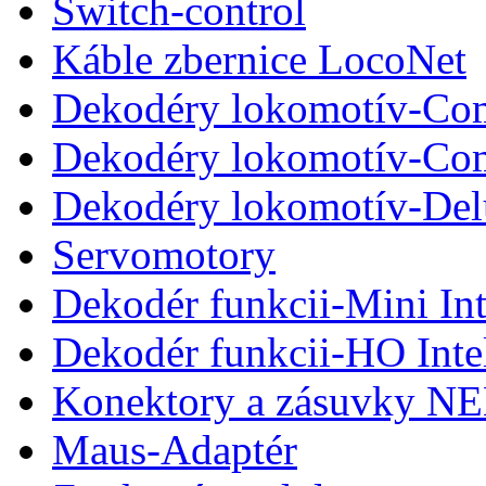
Switch-control
Káble zbernice LocoNet
Dekodéry lokomotív-Com
Dekodéry lokomotív-Co
Dekodéry lokomotív-De
Servomotory
Dekodér funkcii-Mini Int
Dekodér funkcii-HO Inte
Konektory a zásuvky N
Maus-Adaptér