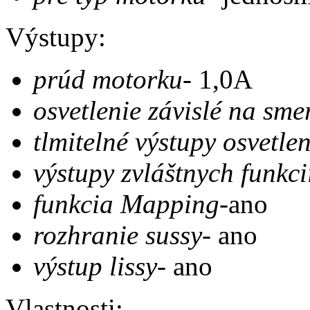
Výstupy:
prúd motorku-
1,0A
osvetlenie závislé na sme
tlmitelné výstupy osvetlen
výstupy zvláštnych funkci
funkcia Mapping-
ano
rozhranie sussy-
ano
výstup lissy-
ano
Vlastnosti: