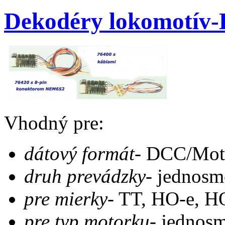
Dekodéry lokomotív-
Vhodný pre:
dátový formát-
DCC/Moto
druh prevádzky-
jednosme
pre mierky-
TT, HO-e, H
pre typ motorku-
jednosm