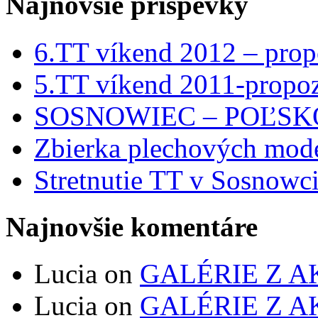
Najnovšie príspevky
6.TT víkend 2012 – prop
5.TT víkend 2011-propoz
SOSNOWIEC – POĽSKO 
Zbierka plechových mod
Stretnutie TT v Sosnowc
Najnovšie komentáre
Lucia on
GALÉRIE Z A
Lucia on
GALÉRIE Z A