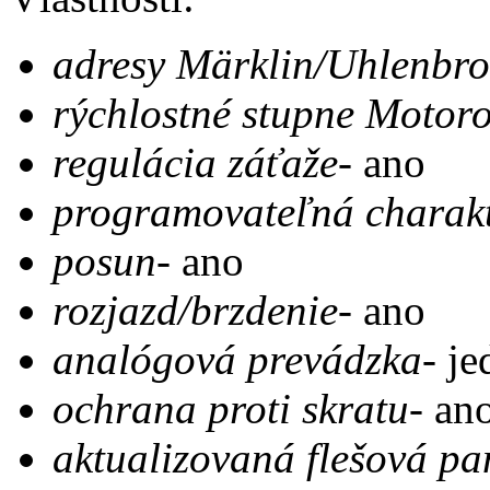
adresy Märklin/Uhlenbro
rýchlostné stupne Motor
regulácia záťaže-
ano
programovateľná charakt
posun-
ano
rozjazd/brzdenie-
ano
analógová prevádzka-
je
ochrana proti skratu-
an
aktualizovaná flešová p