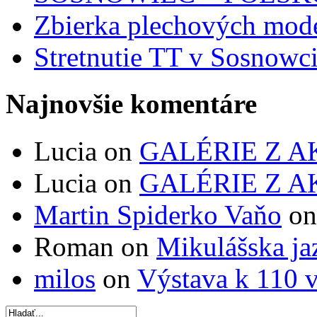
Zbierka plechových mod
Stretnutie TT v Sosnowc
Najnovšie komentáre
Lucia on
GALÉRIE Z A
Lucia on
GALÉRIE Z A
Martin Spiderko Vaňo
o
Roman on
Mikulášska ja
milos
on
Výstava k 110 v