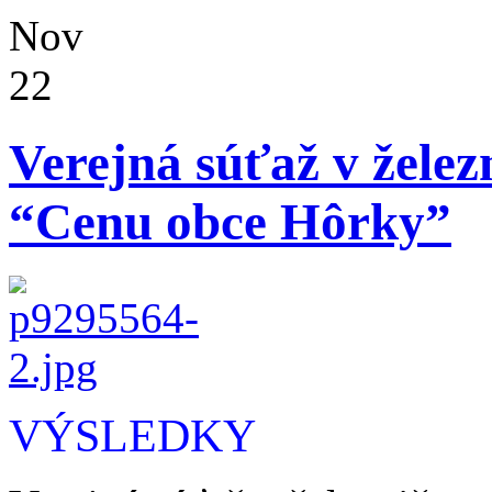
Nov
22
Verejná súťaž v žele
“Cenu obce Hôrky”
VÝSLEDKY