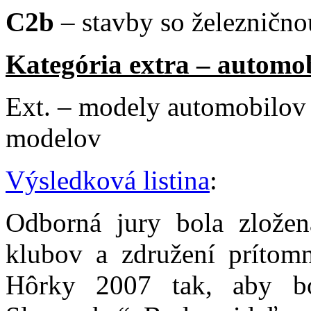
C2b
–
stavby so železničn
Kategória extra – automo
Ext. – modely automobilov 
modelov
Výsledková listina
:
Odborná jury bola zlože
klubov a združení prítom
Hôrky 2007 tak, aby bol