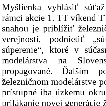
Myšlienka vyhlásiť súťa
rámci akcie 1. TT víkend T
snahou je priblížiť železn
verejnosti, podnietiť „
súperenie“, ktoré v súča
modelárstva na Slove
propagované. Ďalším 
železničnom modelárstve p
prístupné iba úzkemu okru
prilákanie novej generácie