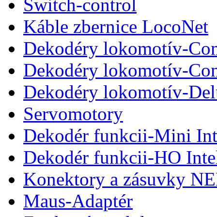
Switch-control
Káble zbernice LocoNet
Dekodéry lokomotív-Com
Dekodéry lokomotív-Co
Dekodéry lokomotív-De
Servomotory
Dekodér funkcii-Mini Int
Dekodér funkcii-HO Inte
Konektory a zásuvky N
Maus-Adaptér