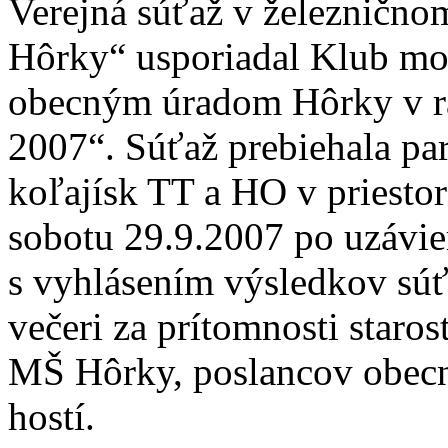
Verejná súťaž v železnično
Hôrky“ usporiadal Klub mod
obecným úradom Hôrky v rá
2007“. Súťaž prebiehala pa
koľajísk TT a HO v priesto
sobotu 29.9.2007 po uzávie
s vyhlásením výsledkov súť
večeri za prítomnosti staro
MŠ Hôrky, poslancov obecn
hostí.