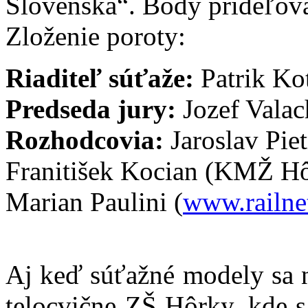
Slovenska“. Body prideľova
Zloženie poroty:
Riaditeľ súťaže:
Patrik Ko
Predseda jury:
Jozef Vala
Rozhodcovia:
Jaroslav Pie
Franitišek Kocian
(KMŽ Hô
Marian Paulini
(
www.railne
Aj keď súťažné modely sa n
telocvične ZŠ Hôrky, kde s