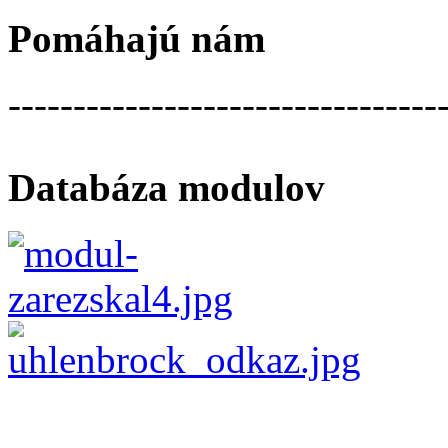
Pomáhajú nám
---------------------------------
Databáza modulov