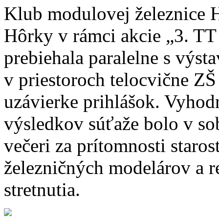
Klub modulovej železnice 
Hôrky v rámci akcie „3. T
prebiehala paralelne s výs
v priestoroch telocvične Z
uzávierke prihlášok. Vyhod
výsledkov súťaže bolo v so
večeri za prítomnosti staro
železničných modelárov a r
stretnutia.