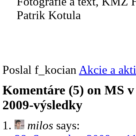
Fotografie a text, KMŽ 
Patrik Kotula
Poslal f_kocian
Akcie a akt
Komentáre (5) on MS v
2009-výsledky
milos
says: