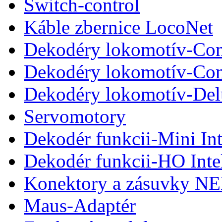
Switch-control
Káble zbernice LocoNet
Dekodéry lokomotív-Com
Dekodéry lokomotív-Co
Dekodéry lokomotív-De
Servomotory
Dekodér funkcii-Mini Int
Dekodér funkcii-HO Inte
Konektory a zásuvky N
Maus-Adaptér