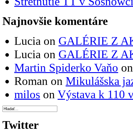
Stretnutie TT v Sosnowc
Najnovšie komentáre
Lucia on
GALÉRIE Z A
Lucia on
GALÉRIE Z A
Martin Spiderko Vaňo
o
Roman on
Mikulášska ja
milos
on
Výstava k 110 v
Twitter