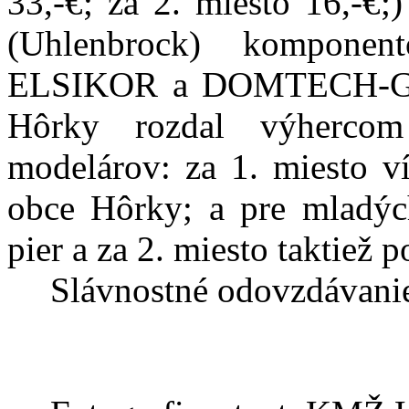
33,-€; za 2. miesto 16,-€
(Uhlenbrock) kompone
ELSIKOR
a DOMTECH-GIA
Hôrky rozdal výherco
modelárov: za 1. miesto v
obce Hôrky; a pre mladýc
pier a za 2. miesto taktiež
Slávnostné odovzdávanie